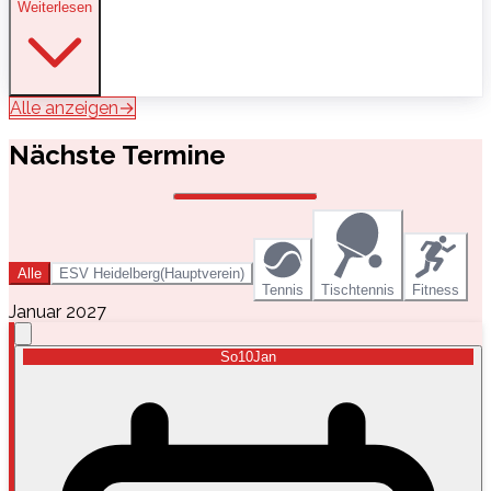
Weiterlesen
Alle anzeigen
→
Nächste Termine
Alle
ESV Heidelberg
(
Hauptverein
)
Tennis
Tischtennis
Fitness
Januar 2027
So
10
Jan